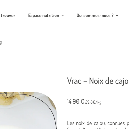
 trouver
Espace nutrition
Qui sommes-nous ?
g
Vrac – Noix de caj
14,90
€
29,8€/kg
Les noix de cajou, connues p