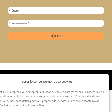
Gérer le consentement aux cookies
nt sur « Accepter », vous acceptez l'utilisation de cookies à usages techniques nécessaires à
onctionnement, ainsi que des cookies, y compris des cookies tiers, à des fins statistiques,
ité ou de personnalisation pour vous proposer des services et des offres adaptés à vos
'intérêts sur notre site et ceux de tiers.