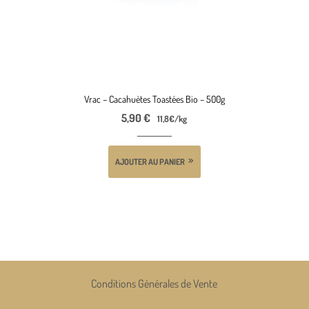
Vrac – Cacahuètes Toastées Bio – 500g
5,90
€
11,8€/kg
AJOUTER AU PANIER
Conditions Générales de Vente