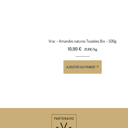
Vrac – Amandes natures Toastées Bio – 500g
10,90
€
21,8€/kg
AJOUTER AU PANIER